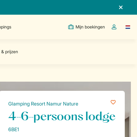
pings
Mijn boekingen
Taal w
Open de drop
Glamping Resort Namur Nature
4-6-persoons lodge
6BE1