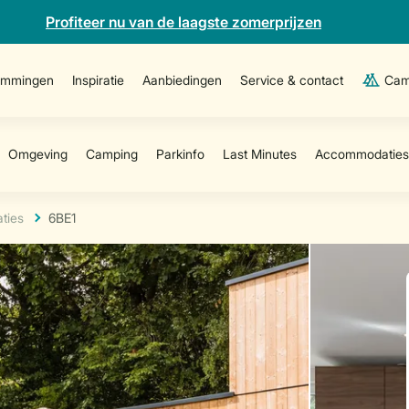
Profiteer nu van de laagste zomerprijzen
emmingen
Inspiratie
Aanbiedingen
Service & contact
Cam
ties
6BE1