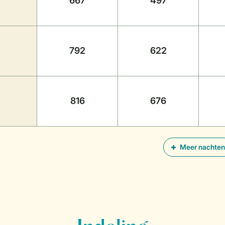
667
497
792
622
816
676
Meer nachten