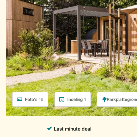
Foto's
16
Indeling
1