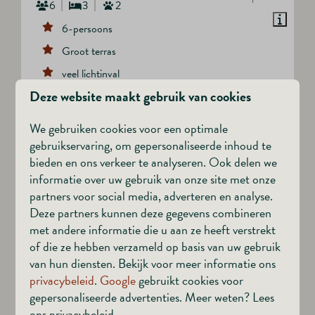
6
3
2
6-persoons
Groot terras
veel lichtinval
Deze website maakt gebruik van cookies
alle luxe voorzieningen
We gebruiken cookies voor een optimale
Bekijken
gebruikservaring, om gepersonaliseerde inhoud te
bieden en ons verkeer te analyseren. Ook delen we
informatie over uw gebruik van onze site met onze
partners voor social media, adverteren en analyse.
Meer resultaten (14)
Deze partners kunnen deze gegevens combineren
met andere informatie die u aan ze heeft verstrekt
of die ze hebben verzameld op basis van uw gebruik
ACTIVITEITEN VOOR ELKE LEEFTIJD
van hun diensten. Bekijk voor meer informatie ons
privacybeleid
.
Google
gebruikt cookies voor
Ontdek ons kindvriendelijke
gepersonaliseerde advertenties. Meer weten? Lees
resort
ons privacybeleid.