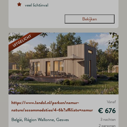
veel lichtinval
Bekijken
UITGELICHT
Vanaf
https://www.landal.nl/parken/namur-
€ 676
nature/accommodaties/4-6b?affiliate=namur
België, Région Wallonne, Gesves
3 nachten
2 personen