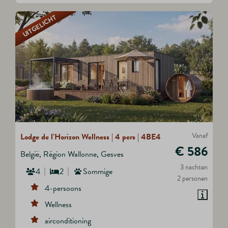
UITGELICHT
Vanaf
Lodge de l'Horizon Wellness | 4 pers | 4BE4
€ 586
België, Région Wallonne, Gesves
3 nachten
4
2
Sommige
2 personen
4-persoons
Wellness
airconditioning