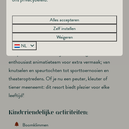
Resort Namur Nature is dé ideale bestemming voor
een vakantie in de Ardennen met kinderen. De ruime
Alles accepteren
en veilige opzet van het park geeft kinderen alle ruimte
Zelf instellen
om te spelen en te ontdekken. Met faciliteiten zoals
Weigeren
een vlindertuin en buitenspeeltuinen beleven kinderen
NL
volop avontuur. Het hele jaar door zorgt een
enthousiast animatieteam voor extra vermaak; van
knutselen en speurtochten tot sporttoernooien en
theateroptredens. Of je nu een peuter, kleuter of
tiener meeneemt: dit resort biedt plezier voor elke
leeftijd!
Kindvriendelijke activiteiten:
Boomklimmen