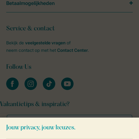
Betaalmogelijkheden
Service & contact
Bekijk de
veelgestelde vragen
of
neem contact op met het
Contact Center
.
Follow Us
facebook
instagram
tiktok
youtube
Vakantietips & inspiratie?