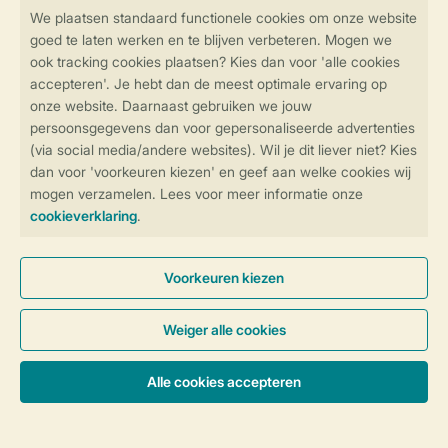
Veilig en snel online boeken
Veilige gegevensoverdracht
Veilige betaling
Controle over jouw gegevens &
privacy
Instellingen wijzigen
Algemene Voorwaarden
Privacy Notice
Cookies en banners
Disclaimer
Toegankelijkheid
© 2026 Landal