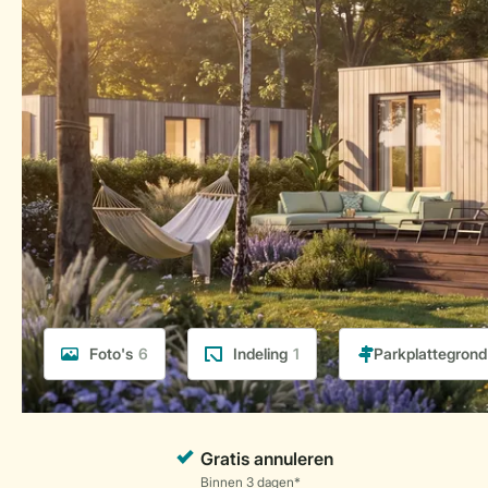
Foto's
6
Indeling
1