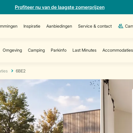
Profiteer nu van de laagste zomerprijzen
emmingen
Inspiratie
Aanbiedingen
Service & contact
Cam
ties
6BE2