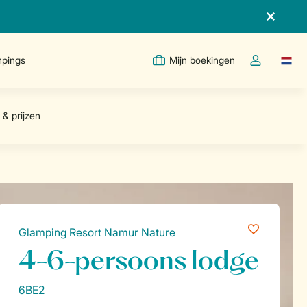
pings
Mijn boekingen
Taal w
Open de drop
Glamping Resort Namur Nature
4-6-persoons lodge
6BE2