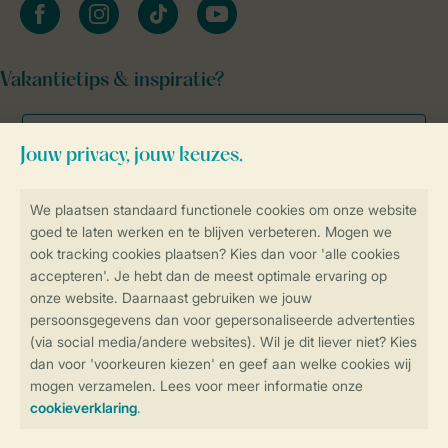
facebook
instagram
tiktok
youtube
Vakantietips & inspiratie?
Veilig en snel online boeken
Veilige gegevensoverdracht
Veilige betaling
Controle over jouw gegevens &
privacy